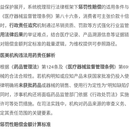
益保护展开，系统梳理现行法律框架下
惩罚性赔偿
的适用条件与
《医疗器械监督管理条例》第八十六条，消费者可主张价款十倍
时，
行政责任追究
机制通过吊销资质、罚款等方式强化行业监管
用法律后果
的举证难点，结合医疗记录、产品溯源信息等证据链
对赔偿金额判定标准的裁量逻辑，为维权提供可参照路径。
医美机构违法用药责任解析
根据《
药品管理法
》第124条及《
医疗器械监督管理条例
》第6
械的合法合规性。若机构明知或应知产品未获国家批准仍投入使
律明确将
未获批药品
或器械的销售、使用行为定性为"明知缺陷
同时，涉事机构还将面临药品监管部门依据《行政处罚法》实施
许可等处罚措施。在司法实践中，机构对药品来源的审查义务、
定其责任范围的关键要素。
惩罚性赔偿金额计算标准