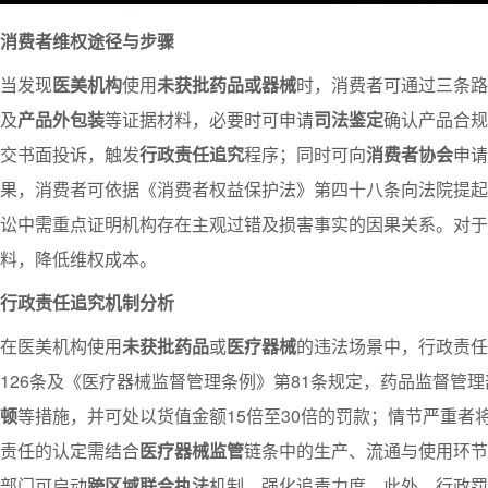
消费者维权途径与步骤
当发现
医美机构
使用
未获批药品或器械
时，消费者可通过三条路
及
产品外包装
等证据材料，必要时可申请
司法鉴定
确认产品合规
交书面投诉，触发
行政责任追究
程序；同时可向
消费者协会
申请
果，消费者可依据《消费者权益保护法》第四十八条向法院提起
讼中需重点证明机构存在主观过错及损害事实的因果关系。对于
料，降低维权成本。
行政责任追究机制分析
在医美机构使用
未获批药品
或
医疗器械
的违法场景中，行政责任
126条及《医疗器械监督管理条例》第81条规定，药品监督管
顿
等措施，并可处以货值金额15倍至30倍的罚款；情节严重
责任的认定需结合
医疗器械监管
链条中的生产、流通与使用环节
部门可启动
跨区域联合执法
机制，强化追责力度。此外，行政罚