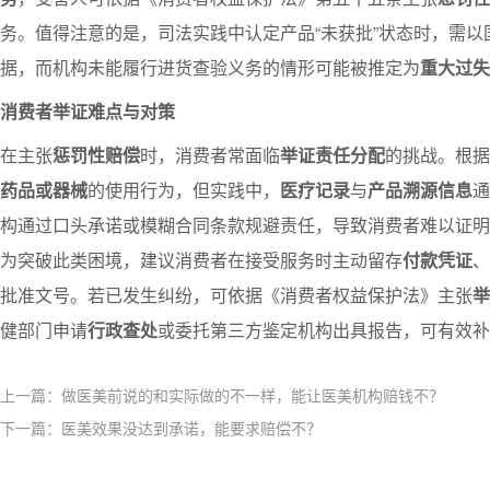
务。值得注意的是，司法实践中认定产品“未获批”状态时，需
据，而机构未能履行进货查验义务的情形可能被推定为
重大过失
消费者举证难点与对策
在主张
惩罚性赔偿
时，消费者常面临
举证责任分配
的挑战。根据
药品或器械
的使用行为，但实践中，
医疗记录
与
产品溯源信息
通
构通过口头承诺或模糊合同条款规避责任，导致消费者难以证明
为突破此类困境，建议消费者在接受服务时主动留存
付款凭证
、
批准文号。若已发生纠纷，可依据《消费者权益保护法》主张
举
健部门申请
行政查处
或委托第三方鉴定机构出具报告，可有效补
上一篇：做医美前说的和实际做的不一样，能让医美机构赔钱不？​
下一篇：医美效果没达到承诺，能要求赔偿不？​