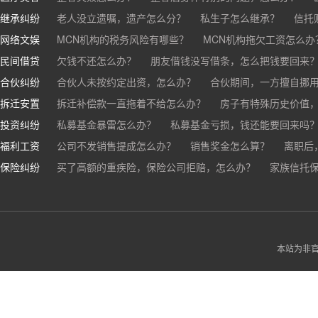
继承纠纷
医美机构宣传的与实际结果不符怎么办？
老人没立遗嘱，遗产怎么分？
私生子怎么继承？
医疗事故怎么
信托
网络文娱
医疗器械出问题，怎么办？
基金怎么继承？
MCN机构的税务风险有哪些？
股票怎么继承？
MCN机构拖欠工资怎么办
民间借贷
抖音账号归谁？
欠钱不还怎么办？
朋友借钱没写借条，怎么把钱要回来
合伙纠纷
帮人担保借款，对方不还，我要承担全部责任吗？
合伙人未按约定出资，怎么办？
合伙期间，一方擅自挪
拆迁安置
和合伙人有矛盾，怎么办？
拆迁补偿款一直拖着不给怎么办？
房子有特殊历史价值
投资纠纷
私募基金暴雷怎么办？
私募基金亏损，钱还能要回来吗
福利工资
公司不发销售提成怎么办？
销售奖金怎么算？
离职后
保险纠纷
销售目标未完成，公司有权不发提成和奖金吗？
买了高额的重疾险，保险公司拒赔，怎么办？
家族信托
公司变
公司以各种理由克扣销售提成，如何维权？
被忽悠买了高额保险，可以退吗？
买了企业财产险怎么
本站为非