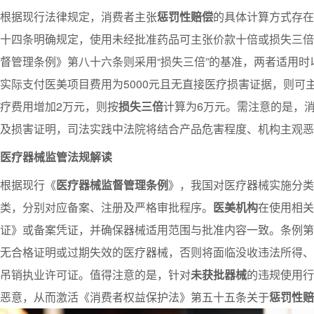
根据现行法律规定，消费者主张
惩罚性赔偿
的具体计算方式存在
十四条明确规定，使用未经批准药品可主张价款十倍或损失三倍
督管理条例》第八十六条则采用“损失三倍”的基准，两者适用
实际支付医美项目费用为5000元且无直接医疗损害证据，则可
疗费用增加2万元，则按
损失三倍
计算为6万元。需注意的是，
及损害证明，司法实践中法院将结合产品危害程度、机构主观恶
医疗器械监管法规解读
根据现行《
医疗器械监督管理条例
》，我国对医疗器械实施分类
类，分别对应备案、注册及严格审批程序。
医美机构
在使用相关
证》或备案凭证，并确保器械适用范围与批准内容一致。条例第
无合格证明或过期失效的医疗器械，否则将面临没收违法所得、货
吊销执业许可证。值得注意的是，针对
未获批器械
的违规使用行
恶意，从而激活《消费者权益保护法》第五十五条关于
惩罚性赔