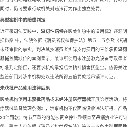
同时，仍可要求行政机关对违法行为作出独立处罚。
典型案例中的赔偿判定
近年来司法实践中，
惩罚性赔偿
在医美纠纷中的适用标准逐渐明
损伤案”中，法院依据《消费者权益保护法》第五十五条及《药
未经审批的事实，判决其按消费者实际支付费用的三倍承担
惩罚
器械监管
缺位的案例显示，某诊所使用未注册激光设备导致患
标准判定赔偿，还要求机构承担后续精神损害抚慰金。值得关注
监管部门对涉事机构处以违法所得五倍罚款或吊销许可证。
未获批产品使用法律后果
医美机构使用
未获批药品
或
未经注册医疗器械
开展诊疗活动，将
疗器械监督管理条例》，涉事机构不仅面临没收违法所得、产品
30倍罚款；情节严重的可能被责令停业整顿直至吊销执业许可
务
，受害人可依据《消费者权益保护法》第五十五条主张
惩罚性