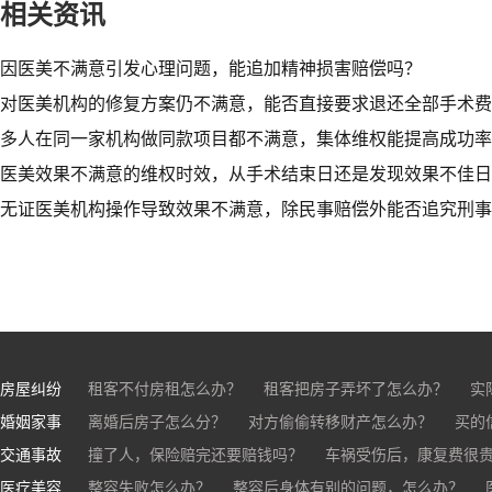
相关资讯
因医美不满意引发心理问题，能追加精神损害赔偿吗？​
对医美机构的修复方案仍不满意，能否直接要求退还全部手术费
多人在同一家机构做同款项目都不满意，集体维权能提高成功率
医美效果不满意的维权时效，从手术结束日还是发现效果不佳日
无证医美机构操作导致效果不满意，除民事赔偿外能否追究刑事
房屋纠纷
租客不付房租怎么办？
租客把房子弄坏了怎么办？
实
婚姻家事
房东不退押金怎么办？
离婚后房子怎么分？
对方偷偷转移财产怎么办？
买房的定金能退吗？
买的房子
买的
交通事故
离婚了公司股权怎么处理？
撞了人，保险赔完还要赔钱吗？
离婚后财产怎么分？
车祸受伤后，康复费很
医疗美容
交通事故中，医保和对方赔偿能同时拿吗？
整容失败怎么办？
整容后身体有别的问题，怎么办？
车祸导致人