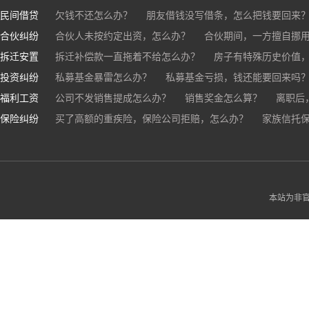
民间借贷
抖音账号归谁？
欠钱不还怎么办？
朋友借钱没写借条，怎么把钱要回来
合伙纠纷
帮人担保借款，对方不还，我要承担全部责任吗？
合伙人未按约定出资，怎么办？
合伙期间，一方擅自挪
拆迁安置
和合伙人有矛盾，怎么办？
拆迁补偿款一直拖着不给怎么办？
房子有特殊历史价值
投资纠纷
私募基金暴雷怎么办？
私募基金亏损，钱还能要回来吗
福利工资
公司不发销售提成怎么办？
销售奖金怎么算？
离职后
保险纠纷
销售目标未完成，公司有权不发提成和奖金吗？
买了高额的重疾险，保险公司拒赔，怎么办？
家族信托
公司变
公司以各种理由克扣销售提成，如何维权？
被忽悠买了高额保险，可以退吗？
买了企业财产险怎么
本站为非