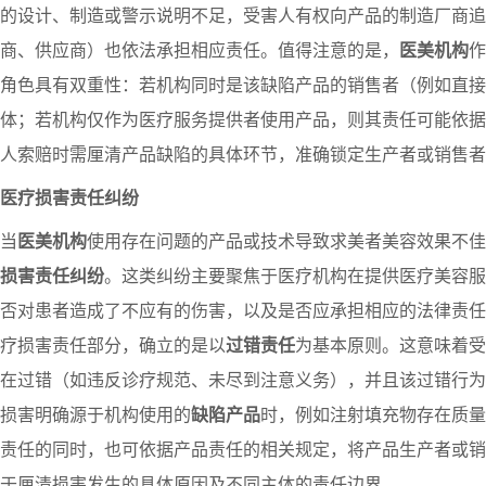
的设计、制造或警示说明不足，受害人有权向产品的制造厂商追
商、供应商）也依法承担相应责任。值得注意的是，
医美机构
作
角色具有双重性：若机构同时是该缺陷产品的销售者（例如直接
体；若机构仅作为医疗服务提供者使用产品，则其责任可能依据
人索赔时需厘清产品缺陷的具体环节，准确锁定生产者或销售者
医疗损害责任纠纷
当
医美机构
使用存在问题的产品或技术导致求美者美容效果不佳
损害责任纠纷
。这类纠纷主要聚焦于医疗机构在提供医疗美容服
否对患者造成了不应有的伤害，以及是否应承担相应的法律责任
疗损害责任部分，确立的是以
过错责任
为基本原则。这意味着受
在过错（如违反诊疗规范、未尽到注意义务），并且该过错行为
损害明确源于机构使用的
缺陷产品
时，例如注射填充物存在质量
责任的同时，也可依据产品责任的相关规定，将产品生产者或销
于厘清损害发生的具体原因及不同主体的责任边界。