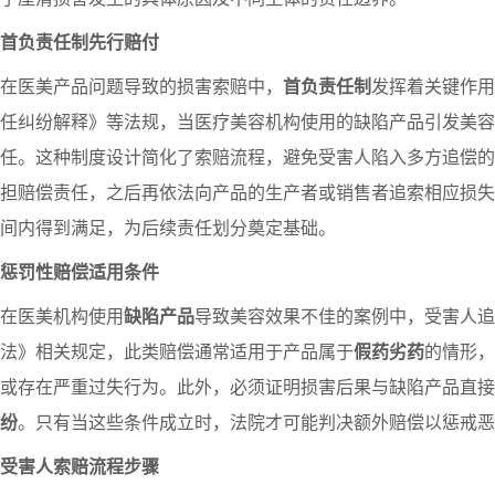
首负责任制先行赔付
在医美产品问题导致的损害索赔中，
首负责任制
发挥着关键作用
任纠纷解释》等法规，当医疗美容机构使用的缺陷产品引发美容
任。这种制度设计简化了索赔流程，避免受害人陷入多方追偿的
担赔偿责任，之后再依法向产品的生产者或销售者追索相应损失
间内得到满足，为后续责任划分奠定基础。
惩罚性赔偿适用条件
在医美机构使用
缺陷产品
导致美容效果不佳的案例中，受害人追
法》相关规定，此类赔偿通常适用于产品属于
假药劣药
的情形，
或存在严重过失行为。此外，必须证明损害后果与缺陷产品直接
纷
。只有当这些条件成立时，法院才可能判决额外赔偿以惩戒恶
受害人索赔流程步骤