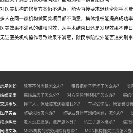
对医美机构的修复方案仍不满意，能否直接要求退还全部手术费
多人在同一家机构做同款项目都不满意，集体维权能提高成功率
医美效果不满意的维权时效，从手术结束日还是发现效果不佳日
无证医美机构操作导致效果不满意，除民事赔偿外能否追究刑事
房屋纠纷
租客不付房租怎么办？
租客把房子弄坏了怎么办？
实
婚姻家事
房东不退押金怎么办？
离婚后房子怎么分？
对方偷偷转移财产怎么办？
买房的定金能退吗？
买的房子
买的
交通事故
离婚了公司股权怎么处理？
撞了人，保险赔完还要赔钱吗？
离婚后财产怎么分？
车祸受伤后，康复费很
医疗美容
交通事故中，医保和对方赔偿能同时拿吗？
整容失败怎么办？
整容后身体有别的问题，怎么办？
车祸导致人
继承纠纷
医美机构宣传的与实际结果不符怎么办？
老人没立遗嘱，遗产怎么分？
私生子怎么继承？
医疗事故怎么
信托
网络文娱
医疗器械出问题，怎么办？
基金怎么继承？
MCN机构的税务风险有哪些？
股票怎么继承？
MCN机构拖欠工资怎么办