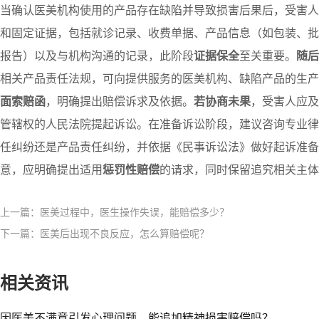
当确认医美机构使用的产品存在缺陷并导致损害后果后，受害人
和固定证据，包括就诊记录、收费单据、产品信息（如包装、批
报告）以及与机构沟通的记录，此阶段
证据保全
至关重要。
随后
相关产品责任法规，可向提供服务的医美机构、缺陷产品的生产
面索赔函
，明确提出赔偿诉求及依据。
若协商未果
，受害人应及
管辖权的人民法院提起诉讼。在准备诉讼阶段，建议咨询专业律
任纠纷还是产品责任纠纷，并依据《民事诉讼法》做好起诉准备
意，应明确提出适用
惩罚性赔偿
的请求，同时保留追究相关主体
上一篇：医美过程中，医生操作失误，能赔偿多少？​
下一篇：医美后出现不良反应，怎么算赔偿呢？​
相关资讯
因医美不满意引发心理问题，能追加精神损害赔偿吗？​