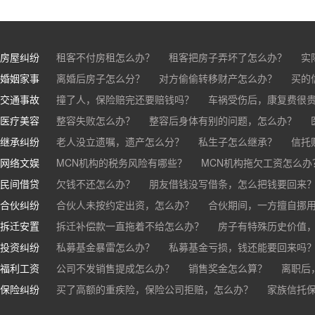
房屋纠纷
租客不付房租怎么办？
租客把房子弄坏了怎么办？
实
婚姻家事
房东不退押金怎么办？
离婚后房子怎么分？
对方偷偷转移财产怎么办？
买房的定金能退吗？
买的房子
买的
交通事故
离婚了公司股权怎么处理？
撞了人，保险赔完还要赔钱吗？
离婚后财产怎么分？
车祸受伤后，康复费很
医疗美容
交通事故中，医保和对方赔偿能同时拿吗？
整容失败怎么办？
整容后身体有别的问题，怎么办？
车祸导致人
继承纠纷
医美机构宣传的与实际结果不符怎么办？
老人没立遗嘱，遗产怎么分？
私生子怎么继承？
医疗事故怎么
信托
网络文娱
医疗器械出问题，怎么办？
基金怎么继承？
MCN机构的税务风险有哪些？
股票怎么继承？
MCN机构拖欠工资怎么办
民间借贷
抖音账号归谁？
欠钱不还怎么办？
朋友借钱没写借条，怎么把钱要回来
合伙纠纷
帮人担保借款，对方不还，我要承担全部责任吗？
合伙人未按约定出资，怎么办？
合伙期间，一方擅自挪
拆迁安置
和合伙人有矛盾，怎么办？
拆迁补偿款一直拖着不给怎么办？
房子有特殊历史价值
投资纠纷
私募基金暴雷怎么办？
私募基金亏损，钱还能要回来吗
福利工资
公司不发销售提成怎么办？
销售奖金怎么算？
离职后
保险纠纷
销售目标未完成，公司有权不发提成和奖金吗？
买了高额的重疾险，保险公司拒赔，怎么办？
家族信托
公司变
公司以各种理由克扣销售提成，如何维权？
被忽悠买了高额保险，可以退吗？
买了企业财产险怎么