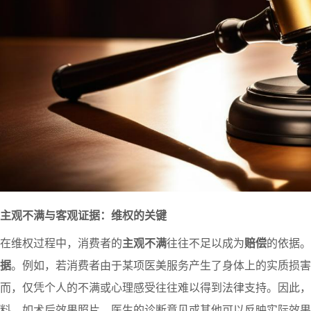
主观不满与客观证据：维权的关键
在维权过程中，消费者的
主观不满
往往不足以成为
赔偿
的依据。
据
。例如，若消费者由于某项医美服务产生了身体上的实质损
而，仅凭个人的不满或心理感受往往难以得到法律支持。因此，
料，如术后效果照片、医生的诊断意见或其他可以反映实际效果